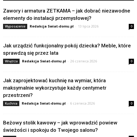
Zawory i armatura ZETKAMA – jak dobrać niezawodne
elementy do instalacji przemysłowej?
Redakcja Swiat-domu.pl
-
13 lipca 2026
Wyposażenie
0
Jak urządzić funkcjonalny pokój dziecka? Meble, które
sprawdzą się przez lata
Redakcja Swiat-domu.pl
-
26 czerwca 2026
Wnętrza
0
Jak zaprojektować kuchnię na wymiar, która
maksymalnie wykorzystuje każdy centymetr
przestrzeni?
Redakcja Swiat-domu.pl
-
6 czerwca 2026
Kuchnia
0
Beżowy stolik kawowy – jak wprowadzić powiew
świeżości i spokoju do Twojego salonu?