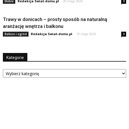
Redakcja Swiat-domu.pl
-
20 maja 2026
Meble
0
Trawy w donicach – prosty sposób na naturalną
aranżację wnętrza i balkonu
Redakcja Swiat-domu.pl
-
19 maja 2026
Balkon i ogród
0
Kategorie
Kategorie