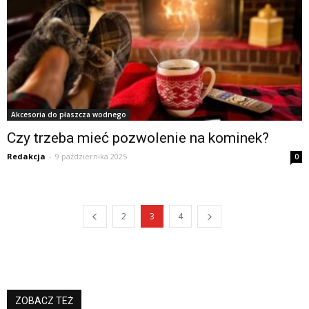
Akcesoria do płaszcza wodnego
Czy trzeba mieć pozwolenie na kominek?
Redakcja
-
9 października 2025
0
2
3
4
ZOBACZ TEŻ