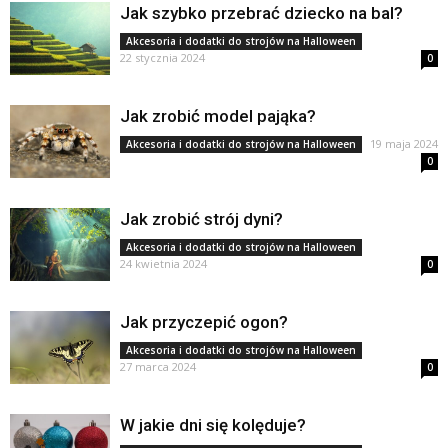
Jak szybko przebrać dziecko na bal?
Akcesoria i dodatki do strojów na Halloween
22 stycznia 2024
0
Jak zrobić model pająka?
19 maja 2024
Akcesoria i dodatki do strojów na Halloween
0
Jak zrobić strój dyni?
Akcesoria i dodatki do strojów na Halloween
24 kwietnia 2024
0
Jak przyczepić ogon?
Akcesoria i dodatki do strojów na Halloween
27 marca 2024
0
W jakie dni się kolęduje?