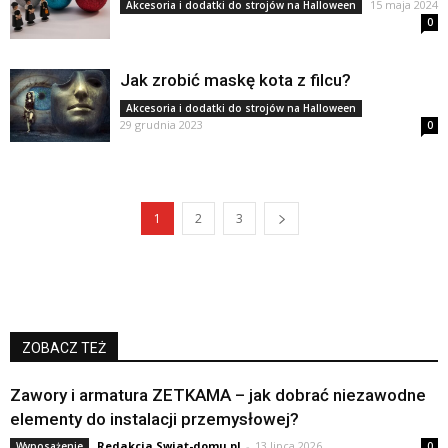
15 maja 2024
Akcesoria i dodatki do strojów na Halloween
0
Jak zrobić maskę kota z filcu?
Akcesoria i dodatki do strojów na Halloween
29 grudnia 2023
0
1
2
3
ZOBACZ TEŻ
Zawory i armatura ZETKAMA – jak dobrać niezawodne
elementy do instalacji przemysłowej?
Redakcja Swiat-domu.pl
-
13 lipca 2026
Wyposażenie
0