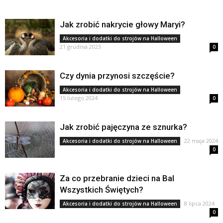
Jak zrobić nakrycie głowy Maryi?
Akcesoria i dodatki do strojów na Halloween
21 grudnia 2023
0
Czy dynia przynosi szczęście?
Akcesoria i dodatki do strojów na Halloween
15 lutego 2024
0
Jak zrobić pajęczyna ze sznurka?
22 maja 2024
Akcesoria i dodatki do strojów na Halloween
0
Za co przebranie dzieci na Bal
Wszystkich Świętych?
8 lipca 2024
Akcesoria i dodatki do strojów na Halloween
0