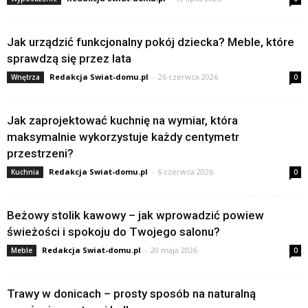
Jak urządzić funkcjonalny pokój dziecka? Meble, które
sprawdzą się przez lata
Redakcja Swiat-domu.pl
-
26 czerwca 2026
Wnętrza
0
Jak zaprojektować kuchnię na wymiar, która
maksymalnie wykorzystuje każdy centymetr
przestrzeni?
Redakcja Swiat-domu.pl
-
6 czerwca 2026
Kuchnia
0
Beżowy stolik kawowy – jak wprowadzić powiew
świeżości i spokoju do Twojego salonu?
Redakcja Swiat-domu.pl
-
20 maja 2026
Meble
0
Trawy w donicach – prosty sposób na naturalną