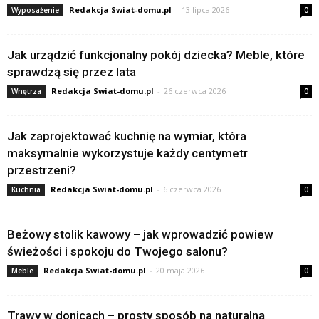
Redakcja Swiat-domu.pl
-
13 lipca 2026
Wyposażenie
0
Jak urządzić funkcjonalny pokój dziecka? Meble, które
sprawdzą się przez lata
Redakcja Swiat-domu.pl
-
26 czerwca 2026
Wnętrza
0
Jak zaprojektować kuchnię na wymiar, która
maksymalnie wykorzystuje każdy centymetr
przestrzeni?
Redakcja Swiat-domu.pl
-
6 czerwca 2026
Kuchnia
0
Beżowy stolik kawowy – jak wprowadzić powiew
świeżości i spokoju do Twojego salonu?
Redakcja Swiat-domu.pl
-
20 maja 2026
Meble
0
Trawy w donicach – prosty sposób na naturalną