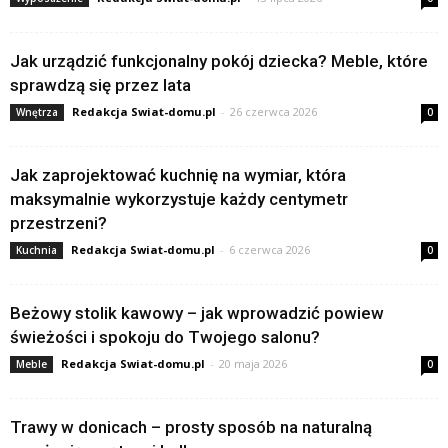
Jak urządzić funkcjonalny pokój dziecka? Meble, które
sprawdzą się przez lata
Redakcja Swiat-domu.pl
-
26 czerwca 2026
Wnętrza
0
Jak zaprojektować kuchnię na wymiar, która
maksymalnie wykorzystuje każdy centymetr
przestrzeni?
Redakcja Swiat-domu.pl
-
6 czerwca 2026
Kuchnia
0
Beżowy stolik kawowy – jak wprowadzić powiew
świeżości i spokoju do Twojego salonu?
Redakcja Swiat-domu.pl
-
20 maja 2026
Meble
0
Trawy w donicach – prosty sposób na naturalną