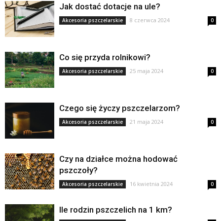
Jak dostać dotacje na ule?
8 czerwca 2024
Akcesoria pszczelarskie
0
Co się przyda rolnikowi?
25 maja 2024
Akcesoria pszczelarskie
0
Czego się życzy pszczelarzom?
21 maja 2024
Akcesoria pszczelarskie
0
Czy na działce można hodować
pszczoły?
16 kwietnia 2024
Akcesoria pszczelarskie
0
Ile rodzin pszczelich na 1 km?