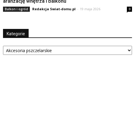
aranżację wnętrza i balkonu
Redakcja Swiat-domu.pl
-
19 maja 2026
Balkon i ogród
0
Kategorie
Kategorie