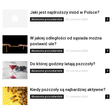
Jaki jest najdroższy miód w Polsce?
20 czerwca 2024
Akcesoria pszczelarskie
0
W jakiej odległości od sąsiada można
postawić ule?
17 czerwca 2024
Akcesoria pszczelarskie
0
Do której godziny latają pszczoły?
15 czerwca 2024
Akcesoria pszczelarskie
0
Kiedy pszczoły są najbardziej aktywne?
11 czerwca 2024
Akcesoria pszczelarskie
0