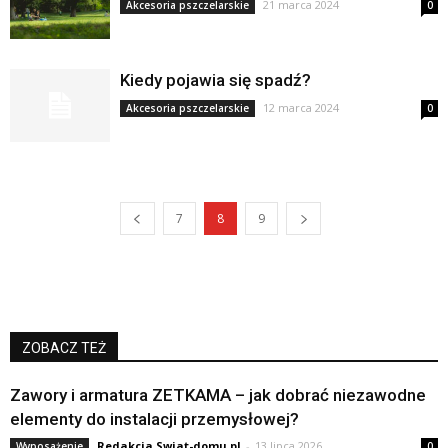
21 marca 2024
Akcesoria pszczelarskie
0
Kiedy pojawia się spadź?
12 marca 2024
Akcesoria pszczelarskie
0
7
8
9
ZOBACZ TEŻ
Zawory i armatura ZETKAMA – jak dobrać niezawodne
elementy do instalacji przemysłowej?
Redakcja Swiat-domu.pl
-
13 lipca 2026
Wyposażenie
0