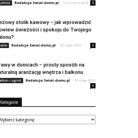
Redakcja Swiat-domu.pl
-
6 czerwca 2026
uchnia
0
eżowy stolik kawowy – jak wprowadzić
owiew świeżości i spokoju do Twojego
alonu?
Redakcja Swiat-domu.pl
-
20 maja 2026
eble
0
rawy w donicach – prosty sposób na
aturalną aranżację wnętrza i balkonu
Redakcja Swiat-domu.pl
-
19 maja 2026
alkon i ogród
0
Kategorie
tegorie