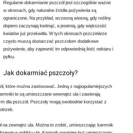
Regularne dokarmianie pszczół jest szczególnie ważne
w okresach, gdy naturalne źródła pożywienia są
ograniczone. Na przykład, wczesną wiosną, gdy rośliny
dopiero zaczynają kwitnąć, a jesienią, gdy większość
kwiatów już przekwitła. W tych okresach pszczelarze
często muszą dostarczać pszczołom dodatkowe
pożywienie, aby zapewnić im odpowiednią ilość nektaru i
pyłku.
Jak dokarmiać pszczoły?
zół, które można zastosować. Jedną z najpopularniejszych
rmniki te są umieszczane wewnątrz ula i zawierają
arm dla pszczół. Pszczoły mogą swobodnie korzystać z
otrzeb.
ł na zewnątrz ula. Można to zrobić, umieszczając karmnik
a drzewie w pobliżu ula. Karmnik powinien być umieszczony