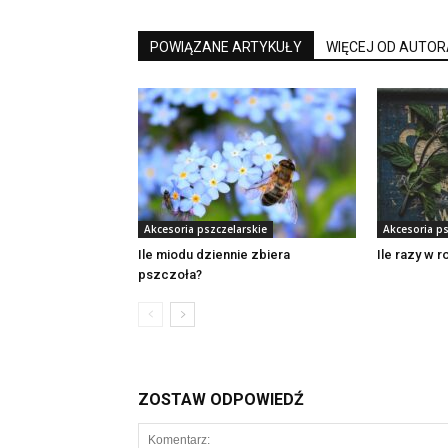
POWIĄZANE ARTYKUŁY
WIĘCEJ OD AUTOR
Akcesoria pszczelarskie
Akcesoria ps
Ile miodu dziennie zbiera
Ile razy w r
pszczoła?
ZOSTAW ODPOWIEDŹ