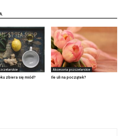
A
zczelarskie
Akcesoria pszczelarskie
oku zbiera się miód?
Ile uli na początek?