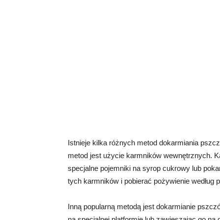
Istnieje kilka różnych metod dokarmiania pszc
metod jest użycie karmników wewnętrznych. Ka
specjalne pojemniki na syrop cukrowy lub pok
tych karmników i pobierać pożywienie według p
Inną popularną metodą jest dokarmianie pszczó
na specjalnej platformie lub zawieszając go n