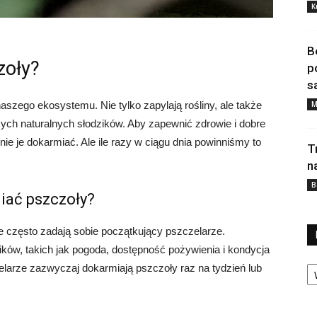
K
B
zoły?
p
s
M
zego ekosystemu. Nie tylko zapylają rośliny, ale także
zych naturalnych słodzików. Aby zapewnić zdrowie i dobre
ie je dokarmiać. Ale ile razy w ciągu dnia powinniśmy to
T
n
B
miać pszczoły?
re często zadają sobie początkujący pszczelarze.
ików, takich jak pogoda, dostępność pożywienia i kondycja
Ka
zelarze zazwyczaj dokarmiają pszczoły raz na tydzień lub