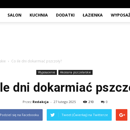
SALON
KUCHNIA
DODATKI
ŁAZIENKA
WYPOSAŻ
skie
Co ile dni dokarmiać pszczoły?
Wyposażenie
Akcesoria pszczelarskie
ile dni dokarmiać pszcz
Przez
Redakcja
-
27 lutego 2025
210
0
Podziel się na Facebooku
Tweet (Ćwierkaj) na Twitterze