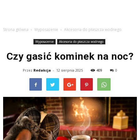
Strona główna
Wyposażenie
Akcesoria do płaszcza wodnego
Wyposażenie
Akcesoria do płaszcza wodnego
Czy gasić kominek na noc?
Przez
Redakcja
-
12 sierpnia 2025
409
0