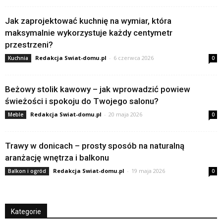
Jak zaprojektować kuchnię na wymiar, która
maksymalnie wykorzystuje każdy centymetr
przestrzeni?
Redakcja Swiat-domu.pl
-
6 czerwca 2026
Kuchnia
0
Beżowy stolik kawowy – jak wprowadzić powiew
świeżości i spokoju do Twojego salonu?
Redakcja Swiat-domu.pl
-
20 maja 2026
Meble
0
Trawy w donicach – prosty sposób na naturalną
aranżację wnętrza i balkonu
Redakcja Swiat-domu.pl
-
19 maja 2026
Balkon i ogród
0
Kategorie