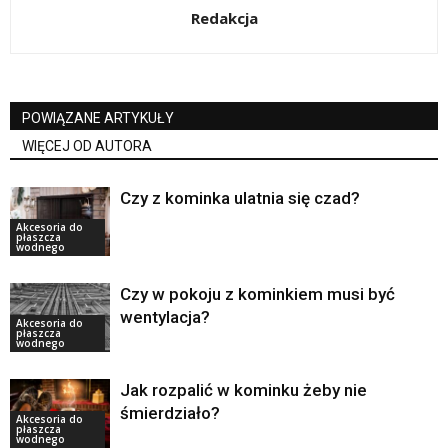
Redakcja
POWIĄZANE ARTYKUŁY
WIĘCEJ OD AUTORA
Czy z kominka ulatnia się czad?
Akcesoria do
płaszcza
wodnego
Czy w pokoju z kominkiem musi być
wentylacja?
Akcesoria do
płaszcza
wodnego
Jak rozpalić w kominku żeby nie
śmierdziało?
Akcesoria do
płaszcza
wodnego