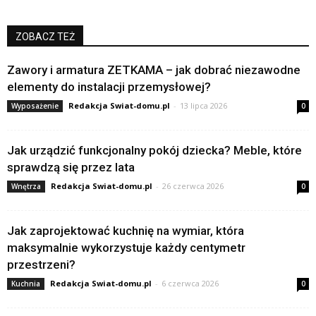
ZOBACZ TEŻ
Zawory i armatura ZETKAMA – jak dobrać niezawodne
elementy do instalacji przemysłowej?
Redakcja Swiat-domu.pl
-
13 lipca 2026
Wyposażenie
0
Jak urządzić funkcjonalny pokój dziecka? Meble, które
sprawdzą się przez lata
Redakcja Swiat-domu.pl
-
26 czerwca 2026
Wnętrza
0
Jak zaprojektować kuchnię na wymiar, która
maksymalnie wykorzystuje każdy centymetr
przestrzeni?
Redakcja Swiat-domu.pl
-
6 czerwca 2026
Kuchnia
0