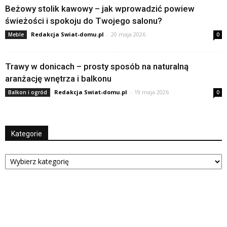
Beżowy stolik kawowy – jak wprowadzić powiew
świeżości i spokoju do Twojego salonu?
Redakcja Swiat-domu.pl
-
20 maja 2026
Meble
0
Trawy w donicach – prosty sposób na naturalną
aranżację wnętrza i balkonu
Redakcja Swiat-domu.pl
-
19 maja 2026
Balkon i ogród
0
Kategorie
Kategorie