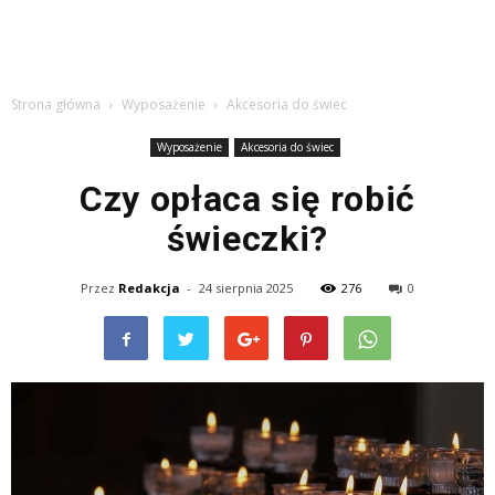
Strona główna
Wyposażenie
Akcesoria do świec
Wyposażenie
Akcesoria do świec
Czy opłaca się robić
świeczki?
Przez
Redakcja
-
24 sierpnia 2025
276
0