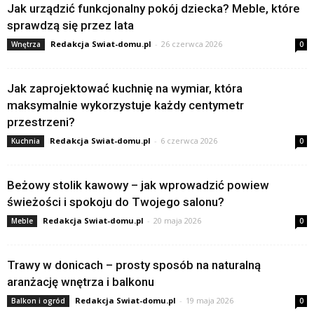
Jak urządzić funkcjonalny pokój dziecka? Meble, które
sprawdzą się przez lata
Redakcja Swiat-domu.pl
-
26 czerwca 2026
Wnętrza
0
Jak zaprojektować kuchnię na wymiar, która
maksymalnie wykorzystuje każdy centymetr
przestrzeni?
Redakcja Swiat-domu.pl
-
6 czerwca 2026
Kuchnia
0
Beżowy stolik kawowy – jak wprowadzić powiew
świeżości i spokoju do Twojego salonu?
Redakcja Swiat-domu.pl
-
20 maja 2026
Meble
0
Trawy w donicach – prosty sposób na naturalną
aranżację wnętrza i balkonu
Redakcja Swiat-domu.pl
-
19 maja 2026
Balkon i ogród
0