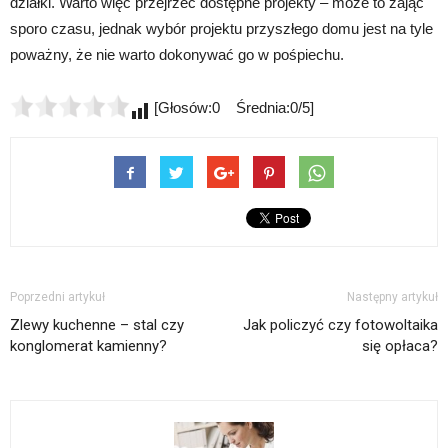
działki. Warto więc przejrzeć dostępne projekty – może to zająć
sporo czasu, jednak wybór projektu przyszłego domu jest na tyle
poważny, że nie warto dokonywać go w pośpiechu.
[Głosów:0 Średnia:0/5]
Poprzedni artykuł
Następny artykuł
Zlewy kuchenne – stal czy
Jak policzyć czy fotowoltaika
konglomerat kamienny?
się opłaca?