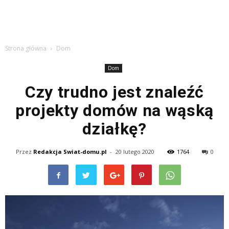
Strona główna
Dom
Dom
Czy trudno jest znaleźć
projekty domów na wąską
działkę?
Przez
Redakcja Swiat-domu.pl
-
20 lutego 2020
1764
0