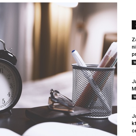
Z
n
p
W
J
M
W
J
k
c