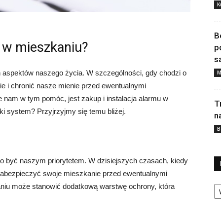
K
B
 w mieszkaniu?
p
s
 aspektów naszego życia. W szczególności, gdy chodzi o
M
e i chronić nasze mienie przed ewentualnymi
 nam w tym pomóc, jest zakup i instalacja alarmu w
T
i system? Przyjrzyjmy się temu bliżej.
n
B
o być naszym priorytetem. W dzisiejszych czasach, kiedy
zabezpieczyć swoje mieszkanie przed ewentualnymi
Ka
niu może stanowić dodatkową warstwę ochrony, która