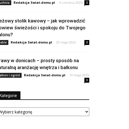
Redakcja Swiat-domu.pl
-
6 czerwca 2026
uchnia
0
eżowy stolik kawowy – jak wprowadzić
owiew świeżości i spokoju do Twojego
alonu?
Redakcja Swiat-domu.pl
-
20 maja 2026
eble
0
rawy w donicach – prosty sposób na
aturalną aranżację wnętrza i balkonu
Redakcja Swiat-domu.pl
-
19 maja 2026
alkon i ogród
0
Kategorie
tegorie