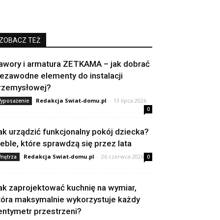
ZOBACZ TEŻ
awory i armatura ZETKAMA – jak dobrać
iezawodne elementy do instalacji
rzemysłowej?
Redakcja Swiat-domu.pl
-
13 lipca 2026
yposażenie
0
ak urządzić funkcjonalny pokój dziecka?
eble, które sprawdzą się przez lata
Redakcja Swiat-domu.pl
-
26 czerwca 2026
nętrza
0
ak zaprojektować kuchnię na wymiar,
tóra maksymalnie wykorzystuje każdy
entymetr przestrzeni?