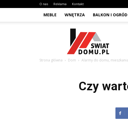
O nas
Reklama
Kontakt
MEBLE
WNĘTRZA
BALKON I OGRÓD
Swiat-
domu.pl
Strona główna
Dom
Alarmy do domu, mieszkania
Czy wart