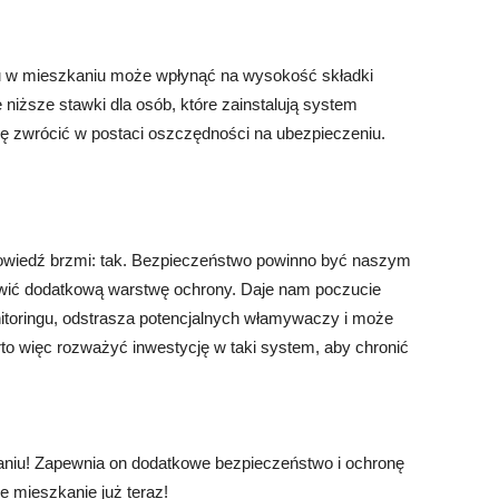
u
u w mieszkaniu może wpłynąć na wysokość składki
 niższe stawki dla osób, które zainstalują system
ię zwrócić w postaci oszczędności na ubezpieczeniu.
owiedź brzmi: tak. Bezpieczeństwo powinno być naszym
owić dodatkową warstwę ochrony. Daje nam poczucie
itoringu, odstrasza potencjalnych włamywaczy i może
to więc rozważyć inwestycję w taki system, aby chronić
niu! Zapewnia on dodatkowe bezpieczeństwo i ochronę
 mieszkanie już teraz!