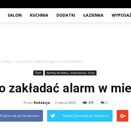
SALON
KUCHNIA
DODATKI
ŁAZIENKA
WYPOSAŻ
, firmy
Czy warto zakładać alarm w mieszkaniu?
Dom
Alarmy do domu, mieszkania, firmy
o zakładać alarm w mi
Przez
Redakcja
-
3 marca 2024
479
0
Podziel się na Facebooku
Tweet (Ćwierkaj) na Twitterze