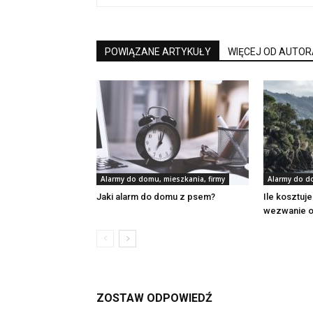
POWIĄZANE ARTYKUŁY
WIĘCEJ OD AUTOR
Alarmy do domu, mieszkania, firmy
Alarmy do do
Jaki alarm do domu z psem?
Ile kosztuj
wezwanie o
ZOSTAW ODPOWIEDŹ