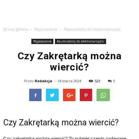
Strona główna
Wyposażenie
Akumulatory do elektronarzędzi
Wyposażenie
Akumulatory do elektronarzędzi
Czy Zakrętarką można
wiercić?
Przez
Redakcja
-
14 marca 2024
523
0
Czy Zakrętarką można wiercić?
Czy zakrętarką można wiercić? To pytanie często zadawane