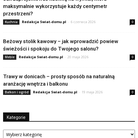
maksymalnie wykorzystuje każdy centymetr
przestrzeni?
Redakcja Swiat-domu.pl
-
6 czerwca 2026
Kuchnia
0
Beżowy stolik kawowy – jak wprowadzić powiew
świeżości i spokoju do Twojego salonu?
Redakcja Swiat-domu.pl
-
20 maja 2026
Meble
0
Trawy w donicach – prosty sposób na naturalną
aranżację wnętrza i balkonu
Redakcja Swiat-domu.pl
-
19 maja 2026
Balkon i ogród
0
Kategorie
Kategorie