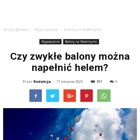
Strona główna
Wyposażenie
Balony na Walentynki
Wyposażenie
Balony na Walentynki
Czy zwykłe balony można
napełnić helem?
Przez
Redakcja
-
17 sierpnia 2025
391
0