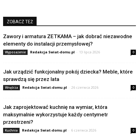
ZOBACZ TEŻ
Zawory i armatura ZETKAMA – jak dobrać niezawodne
elementy do instalacji przemysłowej?
Redakcja Swiat-domu.pl
-
13 lipca 2026
Wyposażenie
0
Jak urządzić funkcjonalny pokój dziecka? Meble, które
sprawdzą się przez lata
Redakcja Swiat-domu.pl
-
26 czerwca 2026
Wnętrza
0
Jak zaprojektować kuchnię na wymiar, która
maksymalnie wykorzystuje każdy centymetr
przestrzeni?
Redakcja Swiat-domu.pl
-
6 czerwca 2026
Kuchnia
0