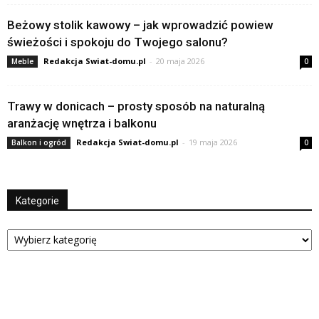
Beżowy stolik kawowy – jak wprowadzić powiew
świeżości i spokoju do Twojego salonu?
Redakcja Swiat-domu.pl
-
20 maja 2026
Meble
0
Trawy w donicach – prosty sposób na naturalną
aranżację wnętrza i balkonu
Redakcja Swiat-domu.pl
-
19 maja 2026
Balkon i ogród
0
Kategorie
Kategorie