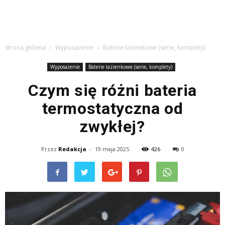
Strona główna
Wyposażenie
Baterie łazienkowe (serie, komplety)
Wyposażenie
Baterie łazienkowe (serie, komplety)
Czym się różni bateria
termostatyczna od
zwykłej?
Przez
Redakcja
-
19 maja 2025
426
0