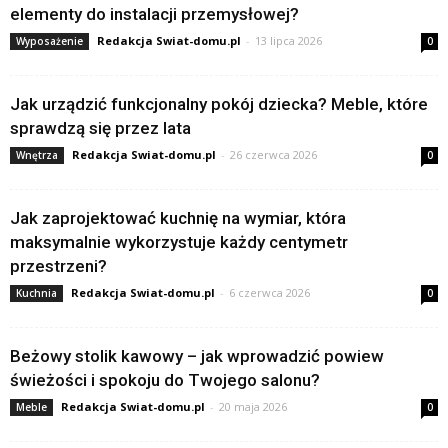
elementy do instalacji przemysłowej?
Redakcja Swiat-domu.pl
-
13 lipca 2026
Wyposażenie
0
Jak urządzić funkcjonalny pokój dziecka? Meble, które
sprawdzą się przez lata
Redakcja Swiat-domu.pl
-
26 czerwca 2026
Wnętrza
0
Jak zaprojektować kuchnię na wymiar, która
maksymalnie wykorzystuje każdy centymetr
przestrzeni?
Redakcja Swiat-domu.pl
-
6 czerwca 2026
Kuchnia
0
Beżowy stolik kawowy – jak wprowadzić powiew
świeżości i spokoju do Twojego salonu?
Redakcja Swiat-domu.pl
-
20 maja 2026
Meble
0