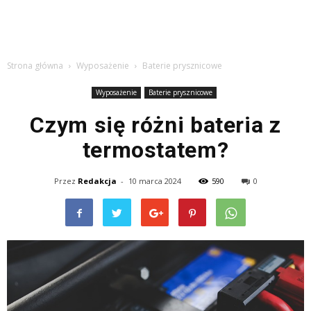
Strona główna
Wyposażenie
Baterie prysznicowe
Wyposażenie
Baterie prysznicowe
Czym się różni bateria z
termostatem?
Przez
Redakcja
-
10 marca 2024
590
0