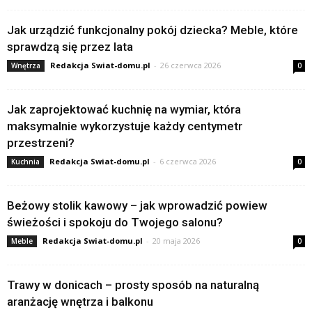
Jak urządzić funkcjonalny pokój dziecka? Meble, które
sprawdzą się przez lata
Redakcja Swiat-domu.pl
-
26 czerwca 2026
Wnętrza
0
Jak zaprojektować kuchnię na wymiar, która
maksymalnie wykorzystuje każdy centymetr
przestrzeni?
Redakcja Swiat-domu.pl
-
6 czerwca 2026
Kuchnia
0
Beżowy stolik kawowy – jak wprowadzić powiew
świeżości i spokoju do Twojego salonu?
Redakcja Swiat-domu.pl
-
20 maja 2026
Meble
0
Trawy w donicach – prosty sposób na naturalną
aranżację wnętrza i balkonu