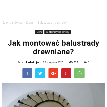
Strona główna
Dom
Balustrady na schody
Dom
Balustrady na schody
Jak montować balustrady
drewniane?
Przez
Redakcja
-
25 sierpnia 2025
323
0