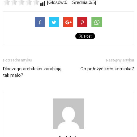
[Głosów:0 Średnia:0/5]
Poprzedni artykuł
Następny artykuł
Dlaczego architekci zarabiają
Co położyć koło kominka?
tak mało?