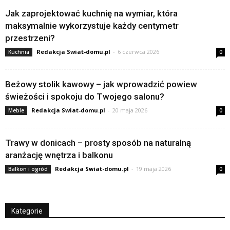
Jak zaprojektować kuchnię na wymiar, która
maksymalnie wykorzystuje każdy centymetr
przestrzeni?
Redakcja Swiat-domu.pl
-
6 czerwca 2026
Kuchnia
0
Beżowy stolik kawowy – jak wprowadzić powiew
świeżości i spokoju do Twojego salonu?
Redakcja Swiat-domu.pl
-
20 maja 2026
Meble
0
Trawy w donicach – prosty sposób na naturalną
aranżację wnętrza i balkonu
Redakcja Swiat-domu.pl
-
19 maja 2026
Balkon i ogród
0
Kategorie