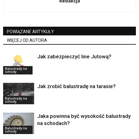
Redakcja
POWIĄZANE ARTYKUŁY
WIĘCEJ OD AUTORA
Jak zabezpieczyć line Jutową?
Balustrady na
schody
Jak zrobić balustradę na tarasie?
Balustrady na
schody
Jaka powinna być wysokość balustrady
na schodach?
Balustrady na
schody