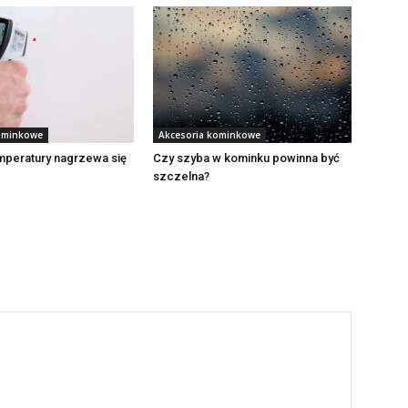
ominkowe
Akcesoria kominkowe
emperatury nagrzewa się
Czy szyba w kominku powinna być
szczelna?