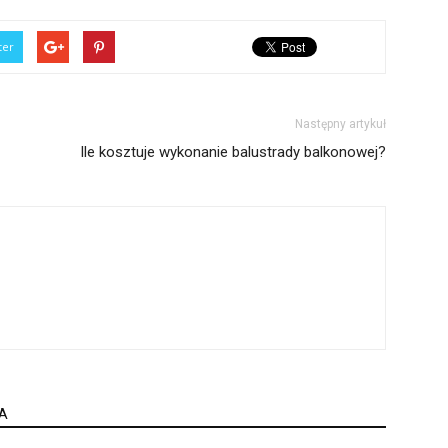
ter
Następny artykuł
Ile kosztuje wykonanie balustrady balkonowej?
A