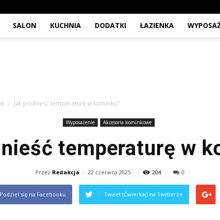
SALON
KUCHNIA
DODATKI
ŁAZIENKA
WYPOSAŻ
we
Jak podnieść temperaturę w kominku?
Wyposażenie
Akcesoria kominkowe
nieść temperaturę w 
Przez
Redakcja
-
22 czerwca 2025
204
0
Podziel się na Facebooku
Tweet (Ćwierkaj) na Twitterze