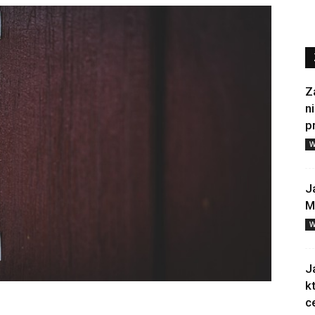
Z
n
p
W
J
M
W
J
k
c