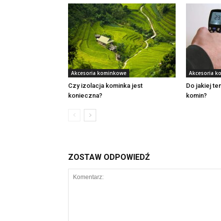
Akcesoria kominkowe
Akcesoria k
Czy izolacja kominka jest
Do jakiej t
konieczna?
komin?
ZOSTAW ODPOWIEDŹ