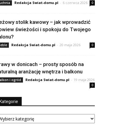
Redakcja Swiat-domu.pl
-
6 czerwca 2026
uchnia
0
eżowy stolik kawowy – jak wprowadzić
owiew świeżości i spokoju do Twojego
alonu?
Redakcja Swiat-domu.pl
-
20 maja 2026
eble
0
rawy w donicach – prosty sposób na
aturalną aranżację wnętrza i balkonu
Redakcja Swiat-domu.pl
-
19 maja 2026
alkon i ogród
0
Kategorie
tegorie