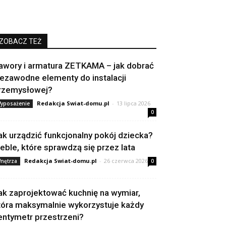
ZOBACZ TEŻ
awory i armatura ZETKAMA – jak dobrać
iezawodne elementy do instalacji
rzemysłowej?
Redakcja Swiat-domu.pl
-
13 lipca 2026
yposażenie
0
ak urządzić funkcjonalny pokój dziecka?
eble, które sprawdzą się przez lata
Redakcja Swiat-domu.pl
-
26 czerwca 2026
nętrza
0
ak zaprojektować kuchnię na wymiar,
tóra maksymalnie wykorzystuje każdy
entymetr przestrzeni?