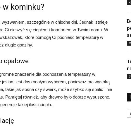
K
ę w kominku?
B
wyzwaniem, szczególnie w chłodne dni. Jednak istnieje
p
c Ci cieszyć się ciepłem i komfortem w Twoim domu. W
s
h wskazówek, które pomogą Ci podnieść temperaturę w
M
z długie godziny.
o opałowe
T
n
romne znaczenie dla podnoszenia temperatury w
B
zy jesion, jest doskonałym wyborem, ponieważ ma wysoką
e, takie jak sosna czy świerk, może szybko się spalić i nie
as. Pamiętaj również, aby drewno było dobrze wysuszone,
eneruje takiej ilości ciepła.
Ka
lację