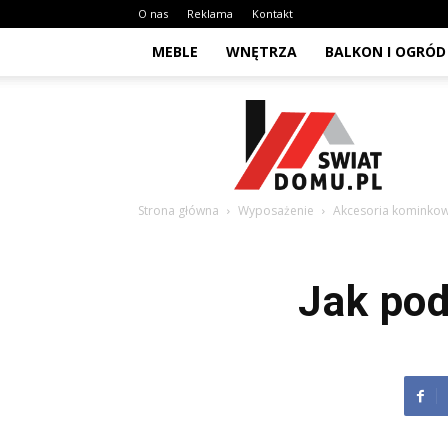
O nas
Reklama
Kontakt
MEBLE
WNĘTRZA
BALKON I OGRÓD
Swiat-
domu.pl
Strona główna
Wyposażenie
Akcesoria kominko
Jak pod