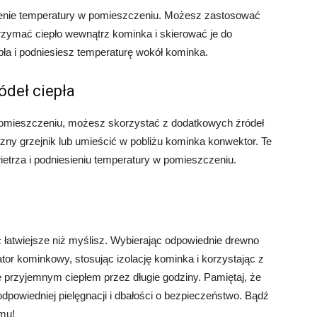
sienie temperatury w pomieszczeniu. Możesz zastosować
trzymać ciepło wewnątrz kominka i skierować je do
pła i podniesiesz temperaturę wokół kominka.
ódeł ciepła
pomieszczeniu, możesz skorzystać z dodatkowych źródeł
zny grzejnik lub umieścić w pobliżu kominka konwektor. Te
trza i podniesieniu temperatury w pomieszczeniu.
atwiejsze niż myślisz. Wybierając odpowiednie drewno
ator kominkowy, stosując izolację kominka i korzystając z
 przyjemnym ciepłem przez długie godziny. Pamiętaj, że
owiedniej pielęgnacji i dbałości o bezpieczeństwo. Bądź
omu!