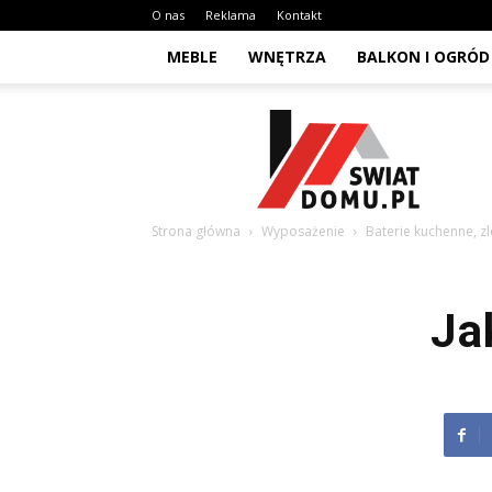
O nas
Reklama
Kontakt
MEBLE
WNĘTRZA
BALKON I OGRÓD
Swiat-
domu.pl
Strona główna
Wyposażenie
Baterie kuchenne,
Ja