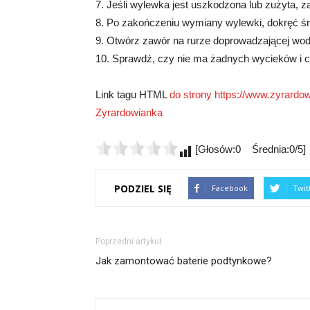
7. Jeśli wylewka jest uszkodzona lub zużyta, za
8. Po zakończeniu wymiany wylewki, dokręć śru
9. Otwórz zawór na rurze doprowadzającej wodę
10. Sprawdź, czy nie ma żadnych wycieków i c
Link tagu HTML
do strony https://www.zyrardow
Zyrardowianka
[Głosów:0 Średnia:0/5]
PODZIEL SIĘ
Facebook
Twit
Poprzedni artykuł
Jak zamontować baterie podtynkowe?