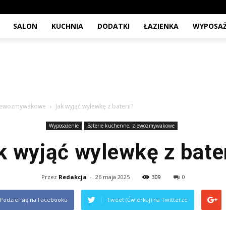
SALON
KUCHNIA
DODATKI
ŁAZIENKA
WYPOSAŻ
 zlewozmywakowe
Jak wyjąć wylewkę z baterii?
Wyposażenie
Baterie kuchenne, zlewozmywakowe
k wyjąć wylewkę z bater
Przez
Redakcja
-
26 maja 2025
309
0
Podziel się na Facebooku
Tweet (Ćwierkaj) na Twitterze