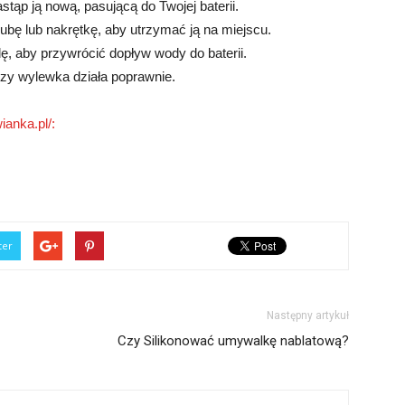
stąp ją nową, pasującą do Twojej baterii.
bę lub nakrętkę, aby utrzymać ją na miejscu.
, aby przywrócić dopływ wody do baterii.
zy wylewka działa poprawnie.
ianka.pl/:
ter
Następny artykuł
Czy Silikonować umywalkę nablatową?