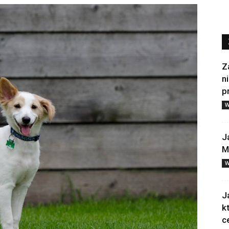
Z
n
p
W
J
M
W
J
k
c