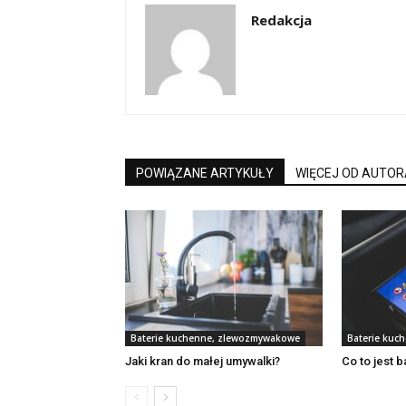
Redakcja
POWIĄZANE ARTYKUŁY
WIĘCEJ OD AUTOR
Baterie kuchenne, zlewozmywakowe
Baterie kuc
Jaki kran do małej umywalki?
Co to jest 