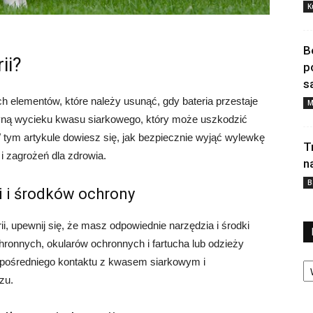
K
B
ii?
p
s
h elementów, które należy usunąć, gdy bateria przestaje
M
yną wycieku kwasu siarkowego, który może uszkodzić
W tym artykule dowiesz się, jak bezpiecznie wyjąć wylewkę
T
i zagrożeń dla zdrowia.
n
B
i i środków ochrony
i, upewnij się, że masz odpowiednie narzędzia i środki
ronnych, okularów ochronnych i fartucha lub odzieży
Ka
zpośredniego kontaktu z kwasem siarkowym i
zu.