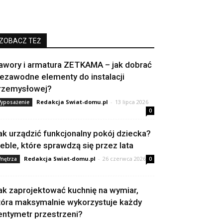
ZOBACZ TEŻ
awory i armatura ZETKAMA – jak dobrać
iezawodne elementy do instalacji
rzemysłowej?
Redakcja Swiat-domu.pl
-
13 lipca 2026
yposażenie
0
ak urządzić funkcjonalny pokój dziecka?
eble, które sprawdzą się przez lata
Redakcja Swiat-domu.pl
-
26 czerwca 2026
nętrza
0
ak zaprojektować kuchnię na wymiar,
tóra maksymalnie wykorzystuje każdy
entymetr przestrzeni?