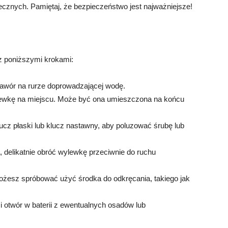
iecznych. Pamiętaj, że bezpieczeństwo jest najważniejsze!
 z poniższymi krokami:
zawór na rurze doprowadzającej wodę.
wylewkę na miejscu. Może być ona umieszczona na końcu
lucz płaski lub klucz nastawny, aby poluzować śrubę lub
, delikatnie obróć wylewkę przeciwnie do ruchu
możesz spróbować użyć środka do odkręcania, takiego jak
 i otwór w baterii z ewentualnych osadów lub