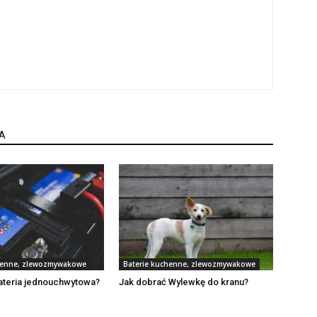
A
henne, zlewozmywakowe
Baterie kuchenne, zlewozmywakowe
bateria jednouchwytowa?
Jak dobrać Wylewkę do kranu?