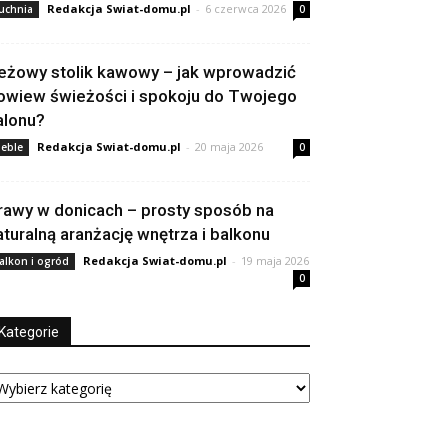
Redakcja Swiat-domu.pl
-
6 czerwca 2026
uchnia
0
eżowy stolik kawowy – jak wprowadzić
owiew świeżości i spokoju do Twojego
alonu?
Redakcja Swiat-domu.pl
-
20 maja 2026
eble
0
rawy w donicach – prosty sposób na
aturalną aranżację wnętrza i balkonu
Redakcja Swiat-domu.pl
-
19 maja 2026
alkon i ogród
0
Kategorie
tegorie