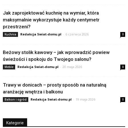
Jak zaprojektować kuchnię na wymiar, która
maksymalnie wykorzystuje każdy centymetr
przestrzeni?
Redakcja Swiat-domu.pl
-
6 czerwca 2026
Kuchnia
0
Beżowy stolik kawowy – jak wprowadzić powiew
świeżości i spokoju do Twojego salonu?
Redakcja Swiat-domu.pl
-
20 maja 2026
Meble
0
Trawy w donicach – prosty sposób na naturalną
aranżację wnętrza i balkonu
Redakcja Swiat-domu.pl
-
19 maja 2026
Balkon i ogród
0
Kategorie