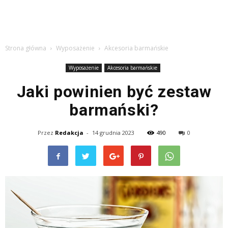
Strona główna
Wyposażenie
Akcesoria barmańskie
Wyposażenie
Akcesoria barmańskie
Jaki powinien być zestaw
barmański?
Przez
Redakcja
-
14 grudnia 2023
490
0