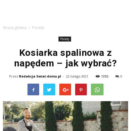
Strona główna
Porady
Porady
Kosiarka spalinowa z
napędem – jak wybrać?
Przez
Redakcja Swiat-domu.pl
-
22 lutego 2021
1355
0