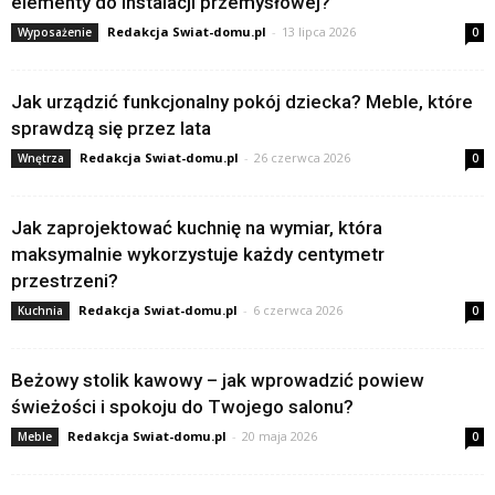
elementy do instalacji przemysłowej?
Redakcja Swiat-domu.pl
-
13 lipca 2026
Wyposażenie
0
Jak urządzić funkcjonalny pokój dziecka? Meble, które
sprawdzą się przez lata
Redakcja Swiat-domu.pl
-
26 czerwca 2026
Wnętrza
0
Jak zaprojektować kuchnię na wymiar, która
maksymalnie wykorzystuje każdy centymetr
przestrzeni?
Redakcja Swiat-domu.pl
-
6 czerwca 2026
Kuchnia
0
Beżowy stolik kawowy – jak wprowadzić powiew
świeżości i spokoju do Twojego salonu?
Redakcja Swiat-domu.pl
-
20 maja 2026
Meble
0