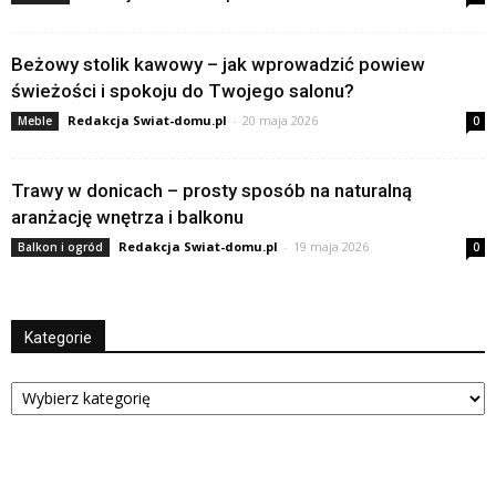
Beżowy stolik kawowy – jak wprowadzić powiew
świeżości i spokoju do Twojego salonu?
Redakcja Swiat-domu.pl
-
20 maja 2026
Meble
0
Trawy w donicach – prosty sposób na naturalną
aranżację wnętrza i balkonu
Redakcja Swiat-domu.pl
-
19 maja 2026
Balkon i ogród
0
Kategorie
Kategorie