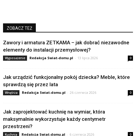
ZOBACZ TEŻ
Zawory i armatura ZETKAMA – jak dobrać niezawodne
elementy do instalacji przemysłowej?
Redakcja Swiat-domu.pl
-
13 lipca 2026
Wyposażenie
0
Jak urządzić funkcjonalny pokój dziecka? Meble, które
sprawdzą się przez lata
Redakcja Swiat-domu.pl
-
26 czerwca 2026
Wnętrza
0
Jak zaprojektować kuchnię na wymiar, która
maksymalnie wykorzystuje każdy centymetr
przestrzeni?
Redakcja Swiat-domu.pl
-
6 czerwca 2026
Kuchnia
0