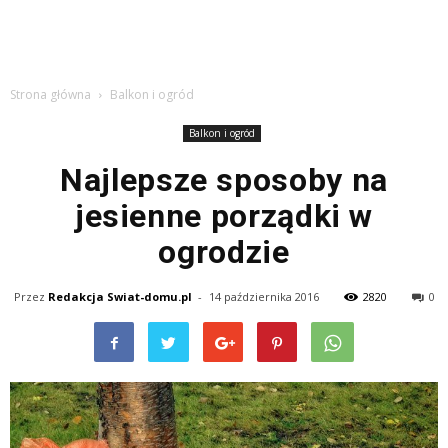
Strona główna
Balkon i ogród
Balkon i ogród
Najlepsze sposoby na
jesienne porządki w
ogrodzie
Przez
Redakcja Swiat-domu.pl
-
14 października 2016
2820
0