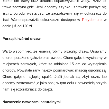
korzeniom trawy oraz utrudnia odparowywanie wody. Przez to,
trawa zaczyna gnić. Jeśli chcemy szybko i sprawnie pozbyć się
liści z ogrodu, wystarczy, że zaopatrzymy się w odkurzacz do
liści. Warto sprawdzić odkurzacze dostępne w
Przydomu.pl
w
cenie już od 120 zł.
Porządki wśród drzew
Warto wspomnieć, że jesienią robimy przegląd drzew. Usuwamy
chore i porażone gałęzie oraz owoce. Chore gałęzie wycinamy w
miejscach zdrowych, które są oddalone 15 cm od wystąpienia
choroby. Powstałe rany należy posmarować maścią ogrodniczą.
Chore gałęzie najlepiej spalić. Jeśli jednak są zbyt duże, lub
chcemy zastosować je jako opał, w tym celu z pewnością przyda
nam się rozdrabniacz do gałęzi.
Nawożenie nawozami naturalnymi