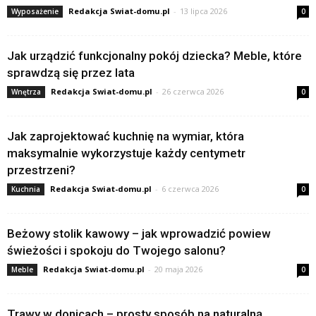
Redakcja Swiat-domu.pl
-
13 lipca 2026
Wyposażenie
0
Jak urządzić funkcjonalny pokój dziecka? Meble, które
sprawdzą się przez lata
Redakcja Swiat-domu.pl
-
26 czerwca 2026
Wnętrza
0
Jak zaprojektować kuchnię na wymiar, która
maksymalnie wykorzystuje każdy centymetr
przestrzeni?
Redakcja Swiat-domu.pl
-
6 czerwca 2026
Kuchnia
0
Beżowy stolik kawowy – jak wprowadzić powiew
świeżości i spokoju do Twojego salonu?
Redakcja Swiat-domu.pl
-
20 maja 2026
Meble
0
Trawy w donicach – prosty sposób na naturalną