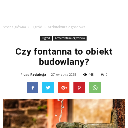
Strona główna
Ogród
Architektura ogrodowa
Ogród
Architektura ogrodowa
Czy fontanna to obiekt
budowlany?
Przez
Redakcja
-
27 kwietnia 2025
448
0