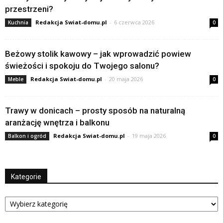
przestrzeni?
Redakcja Swiat-domu.pl
-
6 czerwca 2026
Kuchnia
0
Beżowy stolik kawowy – jak wprowadzić powiew
świeżości i spokoju do Twojego salonu?
Redakcja Swiat-domu.pl
-
20 maja 2026
Meble
0
Trawy w donicach – prosty sposób na naturalną
aranżację wnętrza i balkonu
Redakcja Swiat-domu.pl
-
19 maja 2026
Balkon i ogród
0
Kategorie
Kategorie