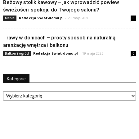
Beżowy stolik kawowy – jak wprowadzić powiew
świeżości i spokoju do Twojego salonu?
Redakcja Swiat-domu.pl
-
20 maja 2026
Meble
0
Trawy w donicach – prosty sposób na naturalną
aranżację wnętrza i balkonu
Redakcja Swiat-domu.pl
-
19 maja 2026
Balkon i ogród
0
Kategorie
Kategorie