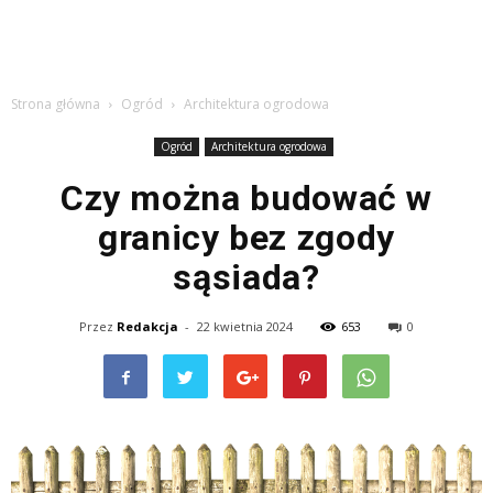
Strona główna
Ogród
Architektura ogrodowa
Ogród
Architektura ogrodowa
Czy można budować w
granicy bez zgody
sąsiada?
Przez
Redakcja
-
22 kwietnia 2024
653
0