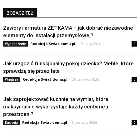
ZOBACZ TEŻ
Zawory i armatura ZETKAMA – jak dobrać niezawodne
elementy do instalacji przemysłowej?
Redakcja Swiat-domu.pl
-
13 lipca 2026
Wyposażenie
0
Jak urządzić funkcjonalny pokój dziecka? Meble, które
sprawdzą się przez lata
Redakcja Swiat-domu.pl
-
26 czerwca 2026
Wnętrza
0
Jak zaprojektować kuchnię na wymiar, która
maksymalnie wykorzystuje każdy centymetr
przestrzeni?
Redakcja Swiat-domu.pl
-
6 czerwca 2026
Kuchnia
0