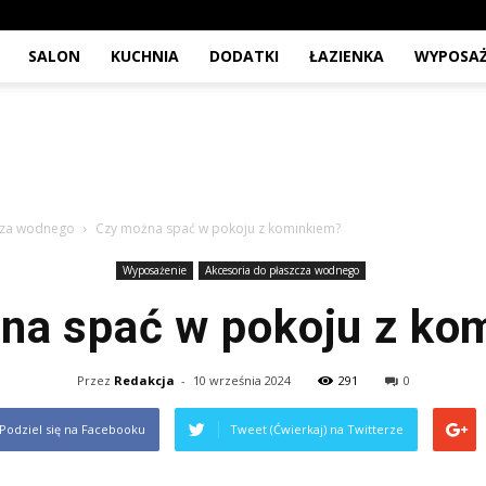
SALON
KUCHNIA
DODATKI
ŁAZIENKA
WYPOSAŻ
cza wodnego
Czy można spać w pokoju z kominkiem?
Wyposażenie
Akcesoria do płaszcza wodnego
na spać w pokoju z ko
Przez
Redakcja
-
10 września 2024
291
0
Podziel się na Facebooku
Tweet (Ćwierkaj) na Twitterze