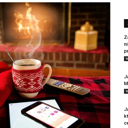
Z
n
p
W
J
M
W
J
k
c