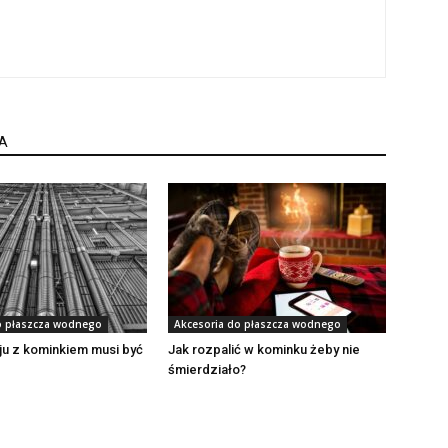
A
o płaszcza wodnego
Akcesoria do płaszcza wodnego
ju z kominkiem musi być
Jak rozpalić w kominku żeby nie
śmierdziało?