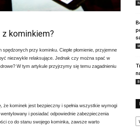
K
B
p
 z kominkiem?
s
M
 spędzonych przy kominku. Ciepłe płomienie, przyjemne
 być niezwykle relaksujące. Jednak czy można spać w
T
zdrowe? W tym artykule przyjrzymy się temu zagadnieniu
n
B
, że kominek jest bezpieczny i spełnia wszystkie wymogi
o wentylowany i posiadać odpowiednie zabezpieczenia
Ka
wości co do stanu swojego kominka, zawsze warto