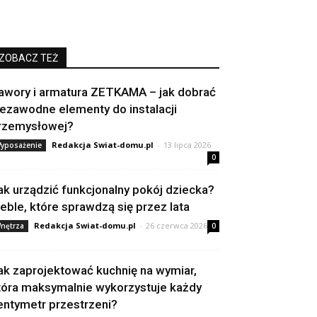
ZOBACZ TEŻ
awory i armatura ZETKAMA – jak dobrać
iezawodne elementy do instalacji
rzemysłowej?
Redakcja Swiat-domu.pl
-
13 lipca 2026
yposażenie
0
ak urządzić funkcjonalny pokój dziecka?
eble, które sprawdzą się przez lata
Redakcja Swiat-domu.pl
-
26 czerwca 2026
nętrza
0
ak zaprojektować kuchnię na wymiar,
tóra maksymalnie wykorzystuje każdy
entymetr przestrzeni?