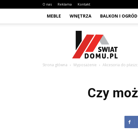
O nas
Reklama
Kontakt
MEBLE
WNĘTRZA
BALKON I OGRÓD
Swiat-
domu.pl
Strona główna
Wyposażenie
Akcesoria do płasz
Czy moż