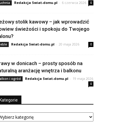
Redakcja Swiat-domu.pl
-
6 czerwca 2026
uchnia
0
eżowy stolik kawowy – jak wprowadzić
owiew świeżości i spokoju do Twojego
alonu?
Redakcja Swiat-domu.pl
-
20 maja 2026
eble
0
rawy w donicach – prosty sposób na
aturalną aranżację wnętrza i balkonu
Redakcja Swiat-domu.pl
-
19 maja 2026
alkon i ogród
0
Kategorie
tegorie