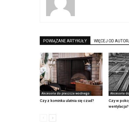
POWIĄZANE ARTYKUŁY
WIĘCEJ OD AUTOR
Akcesoria do płaszcza wodnego
Akcesoria d
Czy z kominka ulatnia się czad?
Czy w poko
wentylacja?