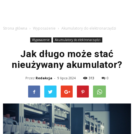
Strona główna
Wyposażenie
Akumulatory do elektronarzędzi
Wyposażenie
Akumulatory do elektronarzędzi
Jak długo może stać
nieużywany akumulator?
Przez
Redakcja
-
9 lipca 2024
313
0