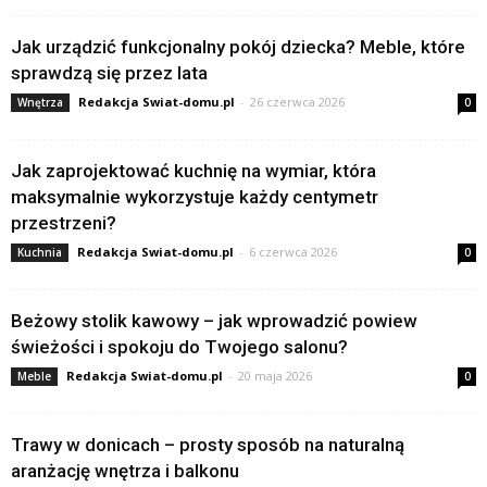
Jak urządzić funkcjonalny pokój dziecka? Meble, które
sprawdzą się przez lata
Redakcja Swiat-domu.pl
-
26 czerwca 2026
Wnętrza
0
Jak zaprojektować kuchnię na wymiar, która
maksymalnie wykorzystuje każdy centymetr
przestrzeni?
Redakcja Swiat-domu.pl
-
6 czerwca 2026
Kuchnia
0
Beżowy stolik kawowy – jak wprowadzić powiew
świeżości i spokoju do Twojego salonu?
Redakcja Swiat-domu.pl
-
20 maja 2026
Meble
0
Trawy w donicach – prosty sposób na naturalną
aranżację wnętrza i balkonu