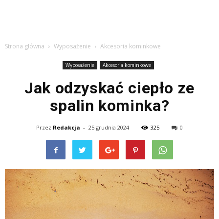
Strona główna
Wyposażenie
Akcesoria kominkowe
Wyposażenie
Akcesoria kominkowe
Jak odzyskać ciepło ze
spalin kominka?
Przez
Redakcja
-
25 grudnia 2024
325
0