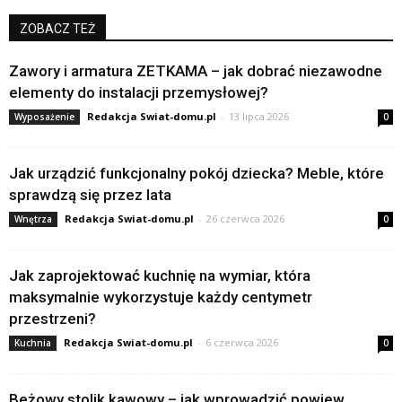
ZOBACZ TEŻ
Zawory i armatura ZETKAMA – jak dobrać niezawodne
elementy do instalacji przemysłowej?
Redakcja Swiat-domu.pl
-
13 lipca 2026
Wyposażenie
0
Jak urządzić funkcjonalny pokój dziecka? Meble, które
sprawdzą się przez lata
Redakcja Swiat-domu.pl
-
26 czerwca 2026
Wnętrza
0
Jak zaprojektować kuchnię na wymiar, która
maksymalnie wykorzystuje każdy centymetr
przestrzeni?
Redakcja Swiat-domu.pl
-
6 czerwca 2026
Kuchnia
0
Beżowy stolik kawowy – jak wprowadzić powiew