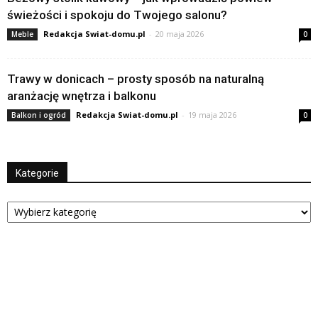
świeżości i spokoju do Twojego salonu?
Redakcja Swiat-domu.pl
-
20 maja 2026
Meble
0
Trawy w donicach – prosty sposób na naturalną
aranżację wnętrza i balkonu
Redakcja Swiat-domu.pl
-
19 maja 2026
Balkon i ogród
0
Kategorie
Kategorie