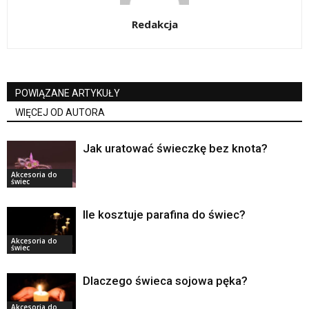
Redakcja
POWIĄZANE ARTYKUŁY
WIĘCEJ OD AUTORA
Jak uratować świeczkę bez knota?
Akcesoria do
świec
Ile kosztuje parafina do świec?
Akcesoria do
świec
Dlaczego świeca sojowa pęka?
Akcesoria do