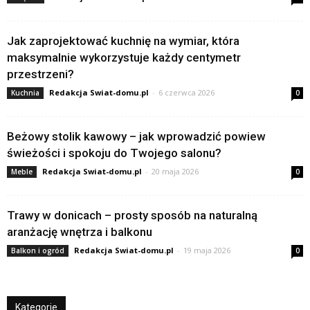
Jak zaprojektować kuchnię na wymiar, która
maksymalnie wykorzystuje każdy centymetr
przestrzeni?
Redakcja Swiat-domu.pl
-
6 czerwca 2026
Kuchnia
0
Beżowy stolik kawowy – jak wprowadzić powiew
świeżości i spokoju do Twojego salonu?
Redakcja Swiat-domu.pl
-
20 maja 2026
Meble
0
Trawy w donicach – prosty sposób na naturalną
aranżację wnętrza i balkonu
Redakcja Swiat-domu.pl
-
19 maja 2026
Balkon i ogród
0
Kategorie