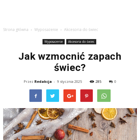
Strona główna
Wyposażenie
Akcesoria do świec
Wyposażenie
Akcesoria do świec
Jak wzmocnić zapach
świec?
Przez
Redakcja
-
9 stycznia 2025
285
0