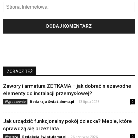
ZOBACZ TEŻ
Zawory i armatura ZETKAMA – jak dobrać niezawodne
elementy do instalacji przemysłowej?
Redakcja Swiat-domu.pl
-
13 lipca 2026
Wyposażenie
0
Jak urządzić funkcjonalny pokój dziecka? Meble, które
sprawdzą się przez lata
Redakcja Swiat-domu.pl
-
26 czerwca 2026
Wnętrza
0