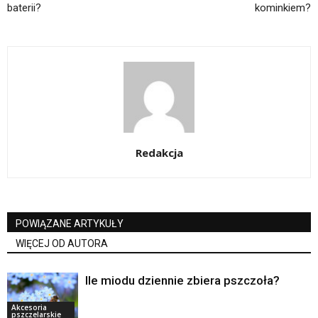
baterii?
kominkiem?
Redakcja
POWIĄZANE ARTYKUŁY
WIĘCEJ OD AUTORA
Ile miodu dziennie zbiera pszczoła?
Akcesoria
pszczelarskie