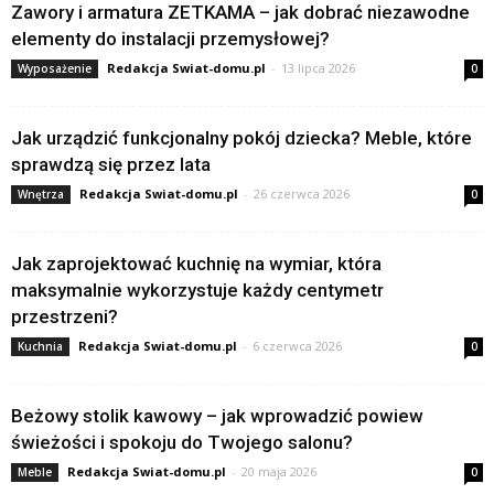
Zawory i armatura ZETKAMA – jak dobrać niezawodne
elementy do instalacji przemysłowej?
Redakcja Swiat-domu.pl
-
13 lipca 2026
Wyposażenie
0
Jak urządzić funkcjonalny pokój dziecka? Meble, które
sprawdzą się przez lata
Redakcja Swiat-domu.pl
-
26 czerwca 2026
Wnętrza
0
Jak zaprojektować kuchnię na wymiar, która
maksymalnie wykorzystuje każdy centymetr
przestrzeni?
Redakcja Swiat-domu.pl
-
6 czerwca 2026
Kuchnia
0
Beżowy stolik kawowy – jak wprowadzić powiew
świeżości i spokoju do Twojego salonu?
Redakcja Swiat-domu.pl
-
20 maja 2026
Meble
0