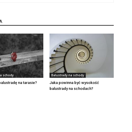
A
na schody
Balustrady na schody
balustradę na tarasie?
Jaka powinna być wysokość
balustrady na schodach?