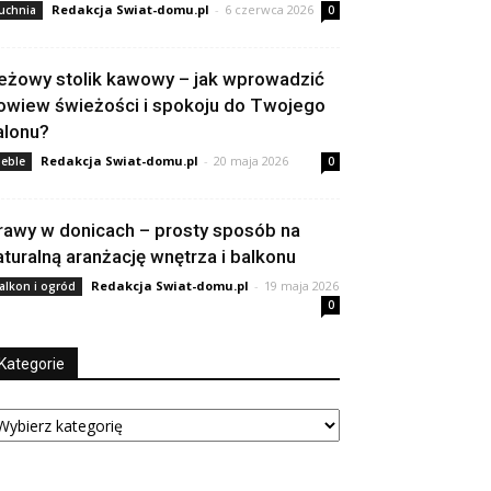
Redakcja Swiat-domu.pl
-
6 czerwca 2026
uchnia
0
eżowy stolik kawowy – jak wprowadzić
owiew świeżości i spokoju do Twojego
alonu?
Redakcja Swiat-domu.pl
-
20 maja 2026
eble
0
rawy w donicach – prosty sposób na
aturalną aranżację wnętrza i balkonu
Redakcja Swiat-domu.pl
-
19 maja 2026
alkon i ogród
0
Kategorie
tegorie