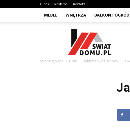
O nas
Reklama
Kontakt
MEBLE
WNĘTRZA
BALKON I OGRÓD
Swiat-
domu.pl
Strona główna
Dom
Balustrady na schody
Jak
Ja