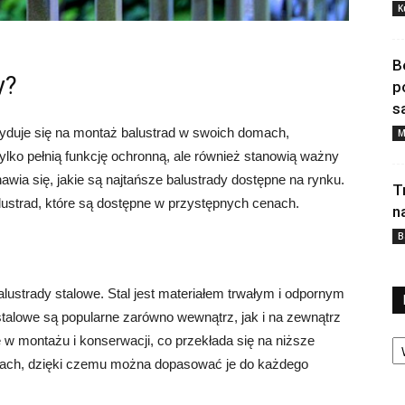
K
B
y?
p
s
yduje się na montaż balustrad w swoich domach,
M
ylko pełnią funkcję ochronną, ale również stanowią ważny
wia się, jakie są najtańsze balustrady dostępne na rynku.
T
lustrad, które są dostępne w przystępnych cenach.
n
B
lustrady stalowe. Stal jest materiałem trwałym i odpornym
stalowe są popularne zarówno wewnątrz, jak i na zewnątrz
Ka
 w montażu i konserwacji, co przekłada się na niższe
orach, dzięki czemu można dopasować je do każdego