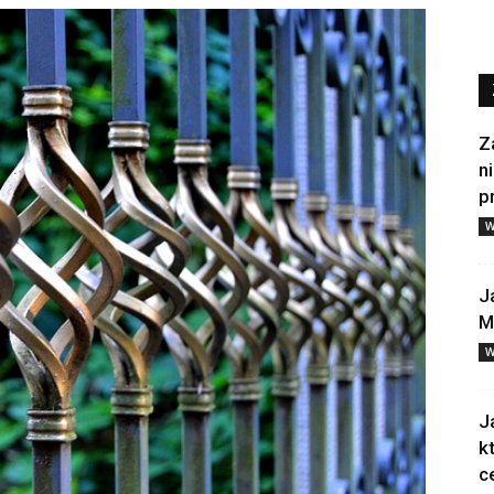
Z
n
p
W
J
M
W
J
k
c