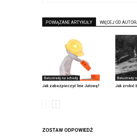
POWIĄZANE ARTYKUŁY
WIĘCEJ OD AUTOR
Balustrady na schody
Balustrady 
Jak zabezpieczyć line Jutową?
Jak zrobić 
ZOSTAW ODPOWIEDŹ