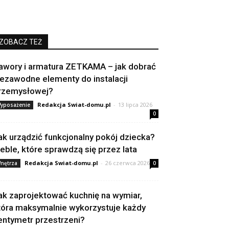
ZOBACZ TEŻ
awory i armatura ZETKAMA – jak dobrać
iezawodne elementy do instalacji
rzemysłowej?
Redakcja Swiat-domu.pl
-
13 lipca 2026
yposażenie
0
ak urządzić funkcjonalny pokój dziecka?
eble, które sprawdzą się przez lata
Redakcja Swiat-domu.pl
-
26 czerwca 2026
nętrza
0
ak zaprojektować kuchnię na wymiar,
tóra maksymalnie wykorzystuje każdy
entymetr przestrzeni?