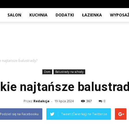
SALON
KUCHNIA
DODATKI
ŁAZIENKA
WYPOSAŻ
ie najtańsze balustrady?
Dom
Balustrady na schody
kie najtańsze balustra
Przez
Redakcja
-
19 lipca 2024
367
0
Podziel się na Facebooku
Tweet (Ćwierkaj) na Twitterze